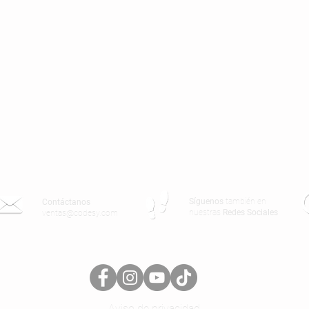
Síguenos
también en
Contáctanos
nuestras
Redes Sociales
ventas@codesy.com
Aviso de privacidad